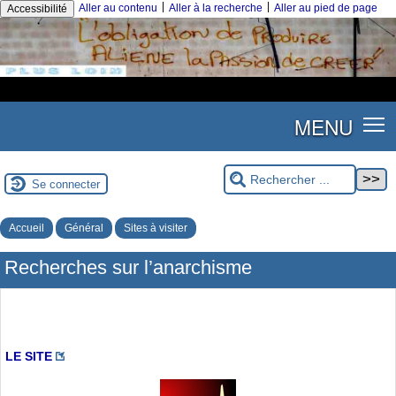
|
|
Aller au contenu
Aller à la recherche
Aller au pied de page
Accessibilité
MENU
Se connecter
Accueil
Général
Sites à visiter
Recherches sur l’anarchisme
LE SITE