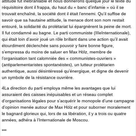
attitude fut inébranlable et nous donnerons quelque jour le texte du
réquisitoire dont il frappa, du haut du « banc d’infamie » où il se
trouvait enchaîné, la société dont il était l’ennemi. Qu’il suffise de
savoir que sa hautaine attitude, la menace dont son nom restait
entouré, la solidarité du prolétariat lui épargnèrent la peine de mort.
Il fut condamné au bagne. Le parti communiste (IIIeInternationale),
qui était loin d’avoir joué un rôle brillant dans une action qu’il avait
étourdiment déclenchée sans pouvoir y faire bonne figure,
s’empressa du moins de saluer en Max Hölz, membre de
l’organisation tant calomniée des « communistes-ouvriers »
(antiparlementaristes spontanéistes), un lutteur prolétarien
authentique, aussi désintéressé qu’énergique, et digne de devenir
un ­symbole de la résistance ouvrière.
4La direction du parti employa même les avantages que lui
assuraient des caisses inépuisables et un réseau complet
d’organisations légales pour s’acquérir le monopole d’une campagne
d’opinion menée autour de Max Hölz et pour suborner moralement
le bagnard glorieux qui, lors de sa libération, il y a trois ou quatre
années, adhéra à l’Internationale de Moscou.
***