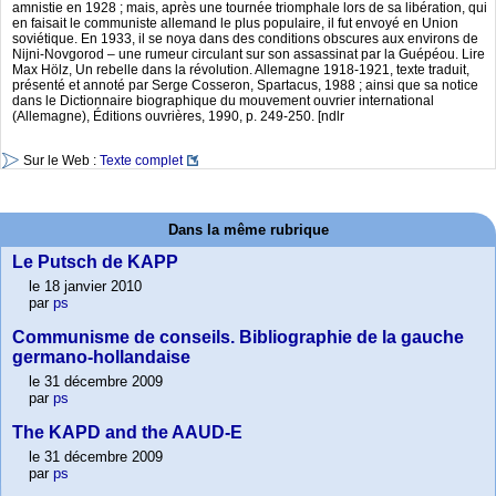
amnistie en 1928 ; mais, après une tournée triomphale lors de sa libération, qui
en faisait le communiste allemand le plus populaire, il fut envoyé en Union
soviétique. En 1933, il se noya dans des conditions obscures aux environs de
Nijni-Novgorod – une rumeur circulant sur son assassinat par la Guépéou. Lire
Max Hölz, Un rebelle dans la révolution. Allemagne 1918-1921, texte traduit,
présenté et annoté par Serge Cosseron, Spartacus, 1988 ; ainsi que sa notice
dans le Dictionnaire biographique du mouvement ouvrier international
(Allemagne), Éditions ouvrières, 1990, p. 249-250. [ndlr
Sur le Web :
Texte complet
Dans la même rubrique
Le Putsch de KAPP
le 18 janvier 2010
par
ps
Communisme de conseils. Bibliographie de la gauche
germano-hollandaise
le 31 décembre 2009
par
ps
The KAPD and the AAUD-E
le 31 décembre 2009
par
ps