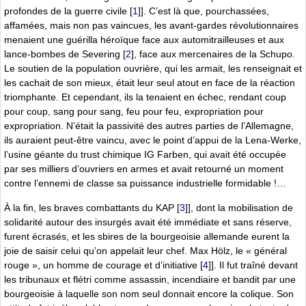
profondes de la guerre civile
[
1
]
]. C’est là que, pourchassées,
affamées, mais non pas vaincues, les avant-gardes révolutionnaires
menaient une guérilla héroïque face aux automitrailleuses et aux
lance-bombes de Severing
[
2
]
, face aux mercenaires de la Schupo.
Le soutien de la population ouvrière, qui les armait, les renseignait et
les cachait de son mieux, était leur seul atout en face de la réaction
triomphante. Et cependant, ils la tenaient en échec, rendant coup
pour coup, sang pour sang, feu pour feu, expropriation pour
expropriation. N’était la passivité des autres parties de l’Allemagne,
ils auraient peut-être vaincu, avec le point d’appui de la Lena-Werke,
l’usine géante du trust chimique IG Farben, qui avait été occupée
par ses milliers d’ouvriers en armes et avait retourné un moment
contre l’ennemi de classe sa puissance industrielle formidable !…
À la fin, les braves combattants du KAP
[
3
]
], dont la mobilisation de
solidarité autour des insurgés avait été immédiate et sans réserve,
furent écrasés, et les sbires de la bourgeoisie allemande eurent la
joie de saisir celui qu’on appelait leur chef. Max Hölz, le « général
rouge », un homme de courage et d’initiative
[
4
]
]. Il fut traîné devant
les tribunaux et flétri comme assassin, incendiaire et bandit par une
bourgeoisie à laquelle son nom seul donnait encore la colique. Son