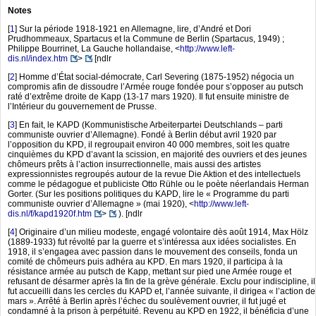
Notes
[
1
]
Sur la période 1918-1921 en Allemagne, lire, d’André et Dori
Prudhommeaux, Spartacus et la Commune de Berlin (Spartacus, 1949) ;
Philippe Bourrinet, La Gauche hollandaise,
<
http://www.left-
dis.nl/index.htm
>
[ndlr
[
2
]
Homme d’État social-démocrate, Carl Severing (1875-1952) négocia un
compromis afin de dissoudre l’Armée rouge fondée pour s’opposer au putsch
raté d’extrême droite de Kapp (13-17 mars 1920). Il fut ensuite ministre de
l’Intérieur du gouvernement de Prusse.
[
3
]
En fait, le KAPD (Kommunistische Arbeiterpartei Deutschlands – parti
communiste ouvrier d’Allemagne). Fondé à Berlin début avril 1920 par
l’opposition du KPD, il regroupait environ 40 000 membres, soit les quatre
cinquièmes du KPD d’avant la scission, en majorité des ouvriers et des jeunes
chômeurs prêts à l’action insurrectionnelle, mais aussi des artistes
expressionnistes regroupés autour de la revue Die Aktion et des intellectuels
comme le pédagogue et publiciste Otto Rühle ou le poète néerlandais Herman
Gorter. (Sur les positions politiques du KAPD, lire le « Programme du parti
communiste ouvrier d’Allemagne » (mai 1920),
<
http://www.left-
dis.nl/f/kapd1920f.htm
>
). [ndlr
[
4
]
Originaire d’un milieu modeste, engagé volontaire dès août 1914, Max Hölz
(1889-1933) fut révolté par la guerre et s’intéressa aux idées socialistes. En
1918, il s’engagea avec passion dans le mouvement des conseils, fonda un
comité de chômeurs puis adhéra au KPD. En mars 1920, il participa à la
résistance armée au putsch de Kapp, mettant sur pied une Armée rouge et
refusant de désarmer après la fin de la grève générale. Exclu pour indiscipline, il
fut accueilli dans les cercles du KAPD et, l’année suivante, il dirigea « l’action de
mars ». Arrêté à Berlin après l’échec du soulèvement ouvrier, il fut jugé et
condamné à la prison à perpétuité. Revenu au KPD en 1922, il bénéficia d’une