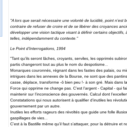
"A lors que serait nécessaire une volonté de lucidité, point n’est 
contraire de refuser de croire et de se libérer des croyances anc
développer une vision tactique visant à définir certains objectifs,
telles, indépendamment du contexte."
Le Point d’Interrogations, 1994
"Tant qu’ils seront lâches, croyants, serviles, les opprimés subi
partis changeront tout au plus le nom du despotisme...
Monarques couronnés, régnant dans les fastes des palais, ou min
intrigues dans les annexes de la Bourse, ne sont que des pantins do
casse, déplace, transforme -ô bien peu !- à son gré. Mais dans l
Force qui opprime ne change pas. C’est l’argent - Capital - qui fa
maintenir sur l’inconscience des gouvernés. Calcul dont l’excell
Constatations qui nous autorisent à qualifier d’inutiles les révolu
gouvernement par un autre.
Inutiles les efforts rageurs des révoltés que guide une folle illusion
gaspillages de vies...
C’est à la Bastille même qu’il faut s’attaquer, pour la détruire et