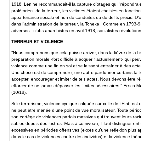
1918, Lénine recommandait-il la capture d’otages qui "répondraien
prolétarien" de la terreur, les victimes étaient choisies en fonction
appartenance sociale et non de conduites ou de délits précis. D’o
dans l’administration de la terreur, la Tcheka . Comme en 1793-95, l
adverses : clubs anarchistes en avril 1918, socialistes révolutionn
TERREUR ET VIOLENCE
"Nous comprenons que cela puisse arriver, dans la fièvre de la 
préparation morale -fort difficile à acquérir actuellement- qui peu
violence comme une fin en soi et se laissent entraîner à des act
Une chose est de comprendre, une autre pardonner certains faits
accepter, encourager et imiter de tels actes. Nous devons être 
efforcer de ne jamais dépasser les limites nécessaires." Errico Ma
(10/18).
Si le terrorisme, violence cynique calquée sur celle de l’État, es
ne peut être menée d’une point de vue moralisateur. Toute période
son cortège de violences parfois massives qui trouvent leurs raci
subies depuis des lustres. Mais à ce niveau, il faut distinguer e
excessives en périodes offensives (excès qu’une réflexion plus ap
dans le cas de violences contre des individus) et la violence théor