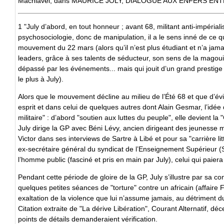
Machiavel, dans MAURICE JOLY, DIALOGUE AUX ENFERS EN
1 "July d’abord, en tout honneur ; avant 68, militant anti-impéri
psychosociologie, donc de manipulation, il a le sens inné de ce qu
mouvement du 22 mars (alors qu’il n’est plus étudiant et n’a jama
leaders, grâce à ses talents de séducteur, son sens de la magou
dépassé par les événements... mais qui jouit d’un grand prestige
le plus à July).
Alors que le mouvement décline au milieu de l’Été 68 et que d’év
esprit et dans celui de quelques autres dont Alain Gesmar, l’idée
militaire" : d’abord "soutien aux luttes du peuple", elle devient 
July dirige la GP avec Béni Lévy, ancien dirigeant des jeunesse m
Victor dans ses interviews de Sartre à Libé et pour sa "carrière li
ex-secrétaire général du syndicat de l’Enseignement Supérieur (SN
l’homme public (fasciné et pris en main par July), celui qui paier
Pendant cette période de gloire de la GP, July s’illustre par sa c
quelques petites séances de "torture" contre un africain (affaire Fo
exaltation de la violence que lui n’assume jamais, au détriment du
Citation extraite de "La dérive Libération", Courant Alternatif, déc
points de détails demanderaient vérification.