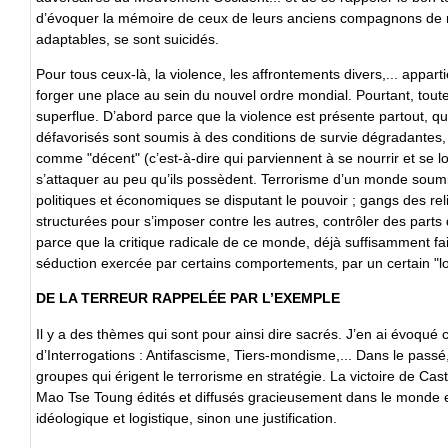
d’évoquer la mémoire de ceux de leurs anciens compagnons de r
adaptables, se sont suicidés.
Pour tous ceux-là, la violence, les affrontements divers,... appart
forger une place au sein du nouvel ordre mondial. Pourtant, toute
superflue. D’abord parce que la violence est présente partout, q
défavorisés sont soumis à des conditions de survie dégradantes, 
comme "décent" (c’est-à-dire qui parviennent à se nourrir et se l
s’attaquer au peu qu’ils possèdent. Terrorisme d’un monde sou
politiques et économiques se disputant le pouvoir ; gangs des rel
structurées pour s’imposer contre les autres, contrôler des parts
parce que la critique radicale de ce monde, déjà suffisamment fa
séduction exercée par certains comportements, par un certain "lo
DE LA TERREUR RAPPELÉE PAR L’EXEMPLE
Il y a des thèmes qui sont pour ainsi dire sacrés. J’en ai évoqu
d’Interrogations : Antifascisme, Tiers-mondisme,... Dans le passé
groupes qui érigent le terrorisme en stratégie. La victoire de Ca
Mao Tse Toung édités et diffusés gracieusement dans le monde en
idéologique et logistique, sinon une justification.