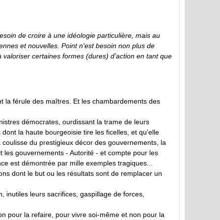
besoin de croire à une idéologie particulière, mais au
iennes et nouvelles. Point n’est besoin non plus de
 à valoriser certaines formes (dures) d’action en tant que
ront la férule des maîtres. Et les chambardements des
istres démocrates, ourdissant la trame de leurs
nt la haute bourgeoisie tire les ficelles, et qu’elle
a coulisse du prestigieux décor des gouvernements, la
it les gouvernements - Autorité - et compte pour les
ence est démontrée par mille exemples tragiques...
tions dont le but ou les résultats sont de remplacer un
, inutiles leurs sacrifices, gaspillage de forces,
 non pour la refaire, pour vivre soi-même et non pour la