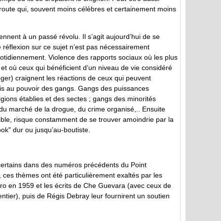
oute qui, souvent moins célèbres et certainement moins
iennent à un passé révolu. Il s’agit aujourd’hui de se
 réflexion sur ce sujet n’est pas nécessairement
uotidiennement. Violence des rapports sociaux où les plus
et où ceux qui bénéficient d’un niveau de vie considéré
oger) craignent les réactions de ceux qui peuvent
mis au pouvoir des gangs. Gangs des puissances
igions établies et des sectes ; gangs des minorités
 du marché de la drogue, du crime organisé,.. Ensuite
ible, risque constamment de se trouver amoindrie par la
ok" dur ou jusqu’au-boutiste.
é certains dans des numéros précédents du Point
, ces thèmes ont été particulièrement exaltés par les
stro en 1959 et les écrits de Che Guevara (avec ceux de
tier), puis de Régis Debray leur fournirent un soutien