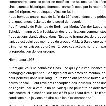
comprendre, sans les poser en modèles, les actions parfois dés
circonstances historiques données, caractérisées par la retombé
société répressive et bloquée. Ainsi en fut-il :
* des bombes anarchistes de la fin du 19° siècle, dans une péri
pratiques anesthésiantes de la social démocratie ;
* de l’incendie du Reichtag de Berlin par Marius Van der Lubbe, s
Scheidemmann et à la liquidation des organisations communistes 
* des actions clandestines, dans l’Espagne franquiste, de groupes
typique est celui des membres du groupe M.I.L. à Barcelone qui
alimenter les caisses de grèves. Encore ces actions ne furent pas
la reproduction de leur groupe.
Hème, aout 1995
"C’est que vous ne connaissez pas... ce qu’il y a d’impuissance 
démagogie européenne. Ces tigres ont des âmes de mouton, des têt
pour pénétrer dans leur rang. Leurs idées ont presque toutes, d’ai
pouvoir absolu. Leur rêve est l’absorption des individus, dans un
de l’égalité, par la vertu d’un pouvoir qui ne peut être en défin
suis encore ici le chef de leur école ! Et puis il faut dire qu’ils n
conditions que je viens de dire ou elles n’existeront pas."