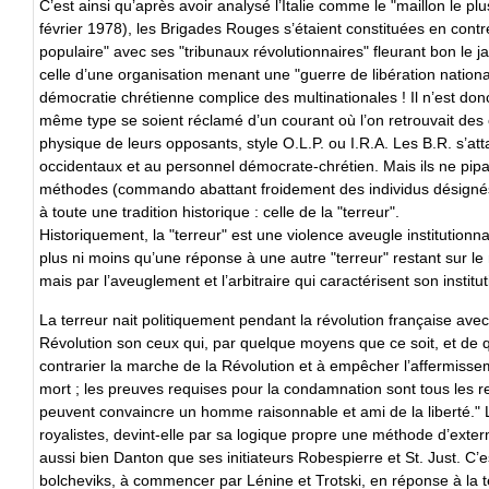
C’est ainsi qu’après avoir analysé l’Italie comme le "maillon le plu
février 1978), les Brigades Rouges s’étaient constituées en contre
populaire" avec ses "tribunaux révolutionnaires" fleurant bon le ja
celle d’une organisation menant une "guerre de libération nationale"
démocratie chrétienne complice des multinationales ! Il n’est don
même type se soient réclamé d’un courant où l’on retrouvait des 
physique de leurs opposants, style O.L.P. ou I.R.A. Les B.R. s’at
occidentaux et au personnel démocrate-chrétien. Mais ils ne pip
méthodes (commando abattant froidement des individus désignés à
à toute une tradition historique : celle de la "terreur".
Historiquement, la "terreur" est une violence aveugle institutionnal
plus ni moins qu’une réponse à une autre "terreur" restant sur le m
mais par l’aveuglement et l’arbitraire qui caractérisent son institut
La terreur nait politiquement pendant la révolution française avec 
Révolution son ceux qui, par quelque moyens que ce soit, et de q
contrarier la marche de la Révolution et à empêcher l’affermisse
mort ; les preuves requises pour la condamnation sont tous les r
peuvent convaincre un homme raisonnable et ami de la liberté." La
royalistes, devint-elle par sa logique propre une méthode d’exter
aussi bien Danton que ses initiateurs Robespierre et St. Just. C’e
bolcheviks, à commencer par Lénine et Trotski, en réponse à la te