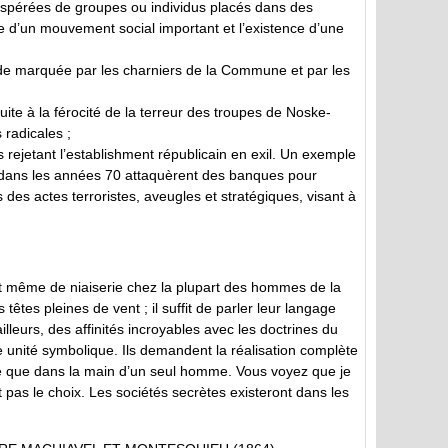
espérées de groupes ou individus placés dans des
e d’un mouvement social important et l’existence d’une
ode marquée par les charniers de la Commune et par les
uite à la férocité de la terreur des troupes de Noske-
radicales ;
 rejetant l’establishment républicain en exil. Un exemple
 dans les années 70 attaquèrent des banques pour
 des actes terroristes, aveugles et stratégiques, visant à
et même de niaiserie chez la plupart des hommes de la
es pleines de vent ; il suffit de parler leur langage
lleurs, des affinités incroyables avec les doctrines du
e unité symbolique. Ils demandent la réalisation complète
itive que dans la main d’un seul homme. Vous voyez que je
’ont pas le choix. Les sociétés secrètes existeront dans les