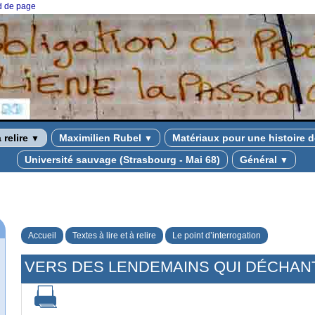
ed de page
à relire
Maximilien Rubel
Matériaux pour une histoire d
▼
▼
Université sauvage (Strasbourg - Mai 68)
Général
▼
Accueil
Textes à lire et à relire
Le point d’interrogation
VERS DES LENDEMAINS QUI DÉCHAN