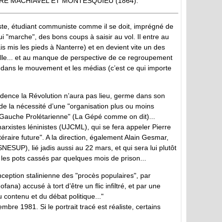
TRE MACHIAVEL ET MONTESQUIEU (1864).
aliste, étudiant communiste comme il se doit, imprégné de
i "marche", des bons coups à saisir au vol. Il entre au
is mis les pieds à Nanterre) et en devient vite un des
ille... et au manque de perspective de ce regroupement
 dans le mouvement et les médias (c’est ce qui importe
idence la Révolution n’aura pas lieu, germe dans son
 de la nécessité d’une "organisation plus ou moins
la "Gauche Prolétarienne" (La Gépé comme on dit)...
arxistes léninistes (UJCML), qui se fera appeler Pierre
ttéraire future". A la direction, également Alain Gesmar,
ESUP), lié jadis aussi au 22 mars, et qui sera lui plutôt
a les pots cassés par quelques mois de prison...
onception stalinienne des "procès populaires", par
fana) accusé à tort d’être un flic infiltré, et par une
 contenu et du débat politique..."
embre 1981. Si le portrait tracé est réaliste, certains