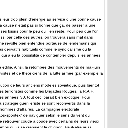
re leur trop plein d’énergie au service d’une bonne cause
la cause n’était pas si bonne que ça, de passer à une
s loisirs pour le peu qu’il en reste. Pour peu que l’on
ussi par celle des autres, on trouvera sans mal dans
une révolte bien entendue porteuse de lendemains qui
les dérivatifs habituels comme le syndicalisme ou la
ur qui a eu la possibilité de contempler depuis les années
être édifié. Ainsi, la retombée des mouvements de mai-juin
istes et de théoriciens de la lutte armée (par exemple la
olution de leurs anciens modèles soviétique, puis bientôt
es terroristes comme les Brigades Rouges, la R.A.F.
s années ’90, tout ceci paraît bien exotique. Pour
 stratégie guérillériste se sont reconvertis dans la
u hommes d’affaires. La campagne électorale
aos-spontex" de naviguer selon le sens du vent du
e retrouver coude à coude avec certains de leurs vieux
mps où ils se crêpaient le chignon. Peut-être aussi