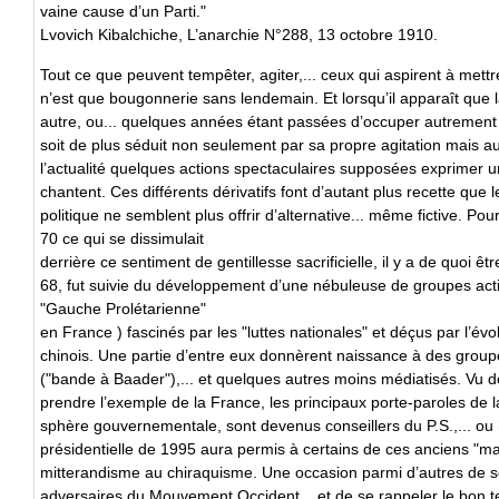
vaine cause d’un Parti."
Lvovich Kibalchiche, L’anarchie N°288, 13 octobre 1910.
Tout ce que peuvent tempêter, agiter,... ceux qui aspirent à mett
n’est que bougonnerie sans lendemain. Et lorsqu’il apparaît que 
autre, ou... quelques années étant passées d’occuper autrement se
soit de plus séduit non seulement par sa propre agitation mais a
l’actualité quelques actions spectaculaires supposées exprimer 
chantent. Ces différents dérivatifs font d’autant plus recette que 
politique ne semblent plus offrir d’alternative... même fictive. Po
70 ce qui se dissimulait
derrière ce sentiment de gentillesse sacrificielle, il y a de quoi 
68, fut suivie du développement d’une nébuleuse de groupes activ
"Gauche Prolétarienne"
en France ) fascinés par les "luttes nationales" et déçus par l’év
chinois. Une partie d’entre eux donnèrent naissance à des group
("bande à Baader"),... et quelques autres moins médiatisés. Vu de
prendre l’exemple de la France, les principaux porte-paroles de la
sphère gouvernementale, sont devenus conseillers du P.S.,... o
présidentielle de 1995 aura permis à certains de ces anciens "m
mitterandisme au chiraquisme. Une occasion parmi d’autres de s
adversaires du Mouvement Occident... et de se rappeler le bon te