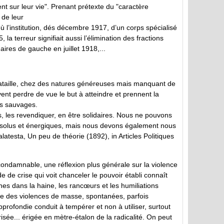
t sur leur vie". Prenant prétexte du "caractère
 de leur
ù l’institution, dés décembre 1917, d’un corps spécialisé
a terreur signifiait aussi l’élimination des fractions
aires de gauche en juillet 1918,...
bataille, chez des natures généreuses mais manquant de
vent perdre de vue le but à atteindre et prennent la
es sauvages.
, les revendiquer, en être solidaires. Nous ne pouvons
résolus et énergiques, mais nous devons également nous
latesta, Un peu de théorie (1892), in Articles Politiques
t condamnable, une réflexion plus générale sur la violence
 de crise qui voit chanceler le pouvoir établi connaît
nes dans la haine, les rancœurs et les humiliations
ntre des violences de masse, spontanées, parfois
profondie conduit à tempérer et non à utiliser, surtout
isée... érigée en mètre-étalon de la radicalité. On peut