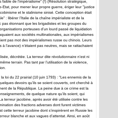
s faible de l’impérialisme" (!) (Résolution stratégique,
-Etat, pour mener leur propre guerre, ériger leur "justice
cobinisme et le stalinisme sinisé. Cette conception était
 : libérer l’Italie de la chaîne impérialiste et de la
c pas étonnant que les brigadistes et les groupes du
organisations porteuses d’un lourd passé de liquidation
taquaient aux sociétés multinationales, aux impérialismes
aient pas mot des impérialismes russe ou chinois. Leurs
 l’avance) n’étaient pas neutres, mais se rattachaient
isée, décrétée. La terreur dite révolutionnaire n’est ni
ême terrain. Pas tant par l’utilisation de la violence,
ion.
la loi du 22 prairial (10 juin 1793) : "Les ennemis de la
uelques devoirs qu’ils se soient couverts, ont cherché à
ment de la République. La peine due à ce crime est la
enseignements, de quelque nature qu’ils soient, qui
 terreur jacobine, après avoir été utilisée contre les
mination des fractions adverses dont furent victimes
st cette terreur jacobine dont s’inspirèrent en Russie les
rreur blanche et aux vagues d’attentat. Ainsi, en août