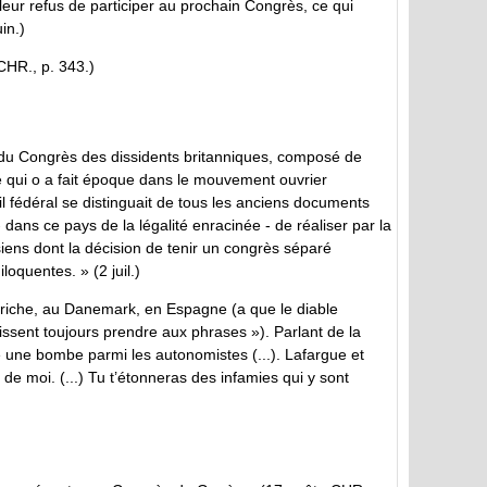
 leur refus de participer au prochain Congrès, ce qui
in.)
 CHR., p. 343.)
rle du Congrès des dissidents britanniques, composé de
e qui o a fait époque dans le mouvement ouvrier
l fédéral se distinguait de tous les anciens documents
 - dans ce pays de la légalité enracinée - de réaliser par la
iens dont la décision de tenir un congrès séparé
oquentes. » (2 juil.)
Autriche, au Danemark, en Espagne (a que le diable
aissent toujours prendre aux phrases »). Parlant de la
e une bombe parmi les autonomistes (...). Lafargue et
de moi. (...) Tu t’étonneras des infamies qui y sont