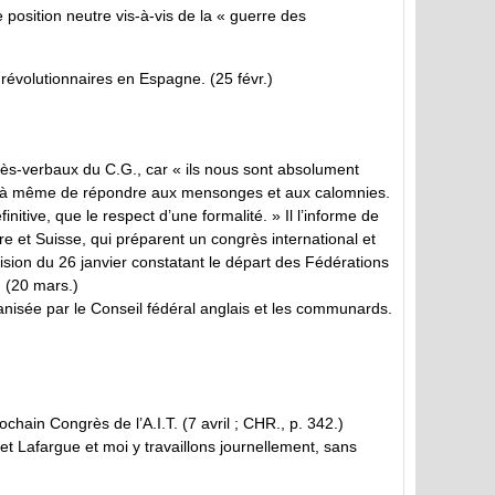
 position neutre vis-à-vis de la « guerre des
révolutionnaires en Espagne. (25 févr.)
ocès-verbaux du C.G., car « ils nous sont absolument
tre à même de répondre aux mensonges et aux calomnies.
initive, que le respect d’une formalité. » Il l’informe de
re et Suisse, qui préparent un congrès international et
sion du 26 janvier constatant le départ des Fédérations
 (20 mars.)
ganisée par le Conseil fédéral anglais et les communards.
hain Congrès de l’A.I.T. (7 avril ; CHR., p. 342.)
 et Lafargue et moi y travaillons journellement, sans