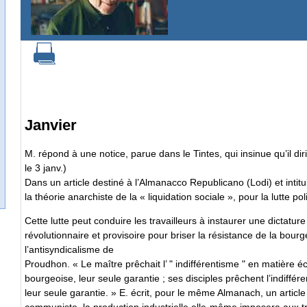
Janvier
M. répond à une notice, parue dans le Tintes, qui insinue qu’il dirig
le 3 janv.)
Dans un article destiné à l’Almanacco Republicano (Lodi) et intitulé
la théorie anarchiste de la « liquidation sociale », pour la lutte po
Cette lutte peut conduire les travailleurs à instaurer une dictatur
révolutionnaire et provisoire pour briser la résistance de la bourge
l’antisyndicalisme de
Proudhon. « Le maître prêchait l’ " indifférentisme " en matière 
bourgeoise, leur seule garantie ; ses disciples prêchent l’indiffér
leur seule garantie. » E. écrit, pour le même Almanach, un article