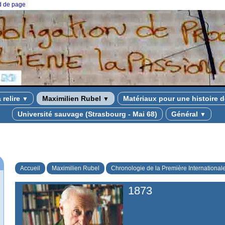
ed de page
à relire
Maximilien Rubel
Matériaux pour une histoire d
▼
▼
Université sauvage (Strasbourg - Mai 68)
Général
▼
Accueil
Maximilien Rubel
Chronologie de la Première International
1873