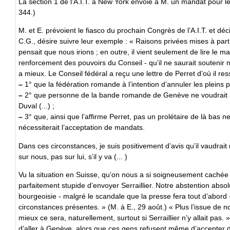
La section 1 de l’A.I.T. à New York envoie à M. un mandat pour 
344.)
M. et E. prévoient le fiasco du prochain Congrès de l’A.I.T. et déci
C.G., désire suivre leur exemple : « Raisons privées mises à part 
pensait que nous irions ; en outre, il vient seulement de lire le m
renforcement des pouvoirs du Conseil - qu’il ne saurait soutenir 
a mieux. Le Conseil fédéral a reçu une lettre de Perret d’où il res
–
1° que la fédération romande à l’intention d’annuler les plein
–
2° que personne de la bande romande de Genève ne voudrait a
Duval (...) ;
–
3° que, ainsi que l’affirme Perret, pas un prolétaire de là bas n
nécessiterait l’acceptation de mandats.
Dans ces circonstances, je suis positivement d’avis qu’il vaudrait m
sur nous, pas sur lui, s’il y va (... )
Vu la situation en Suisse, qu’on nous a si soigneusement cachée ju
parfaitement stupide d’envoyer Serraillier. Notre abstention abs
bourgeoisie - malgré le scandale que la presse fera tout d’abord - 
circonstances présentes. » (M. à E., 29 août.) « Plus l’issue de 
mieux ce sera, naturellement, surtout si Serraillier n’y allait pas. »
d’aller à Genève, alors que ces gens refusent même d’accepter 