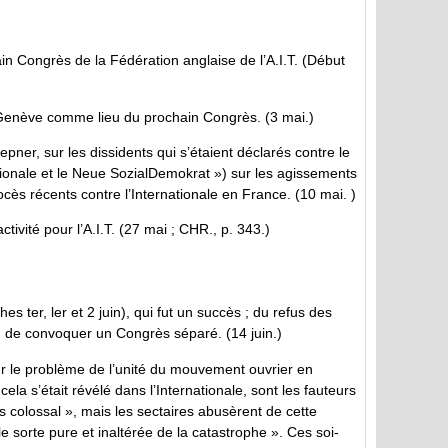
ain Congrès de la Fédération anglaise de l’A.I.T. (Début
e Genève comme lieu du prochain Congrès. (3 mai.)
pner, sur les dissidents qui s’étaient déclarés contre le
nationale et le Neue SozialDemokrat ») sur les agissements
ès récents contre l’Internationale en France. (10 mai. )
vité pour l’A.I.T. (27 mai ; CHR., p. 343.)
 ter, ler et 2 juin), qui fut un succès ; du refus des
ion de convoquer un Congrès séparé. (14 juin.)
sur le problème de l’unité du mouvement ouvrier en
la s’était révélé dans l’Internationale, sont les fauteurs
s colossal », mais les sectaires abusèrent de cette
onale sorte pure et inaltérée de la catastrophe ». Ces soi-