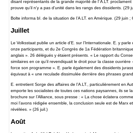
disant représentants de la grande majorité de l’ A.LT. proclament
prouve qu’il n’y a pas d’unité dans les rangs des dissidents. (29 ju
Bolte informa bI. de la situation de l’A.LT. en Amérique. (29 juin ;
Juillet
Le Volksstaat publie un article d’E. sur l’Internationale. E. y pa
onze participants, et du 2e Congrès de 1a Fédération britanniqu
anglais ». 26 délégués y étaient présents. « Le rapport du Consei
similaires en ce qu’il revendiquait le droit pour la classe ouvrière
force son programme ». E. parle également des dissidents jurass
équivaut à « une reculade dissimulée derrière des phrases grandil
E. entretient Sorge des affaires de l’A.LT., particulièrement en 
emporte les socialistes de toutes ces nations paysannes, ils se l
brochure sur l’Alliance, sous presse : « La chose éclatera comm
moi l’avons rédigée ensemble, la conclusion seule est de Marx et 
révélées. » (26 juil.)
Août