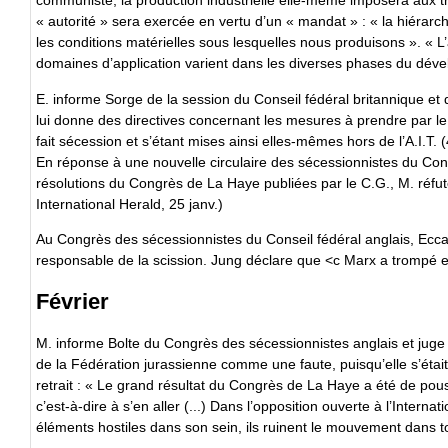
communiste, la production industrielle elle-même imposera aux tra
« autorité » sera exercée en vertu d’un « mandat » : « la hiérar
les conditions matérielles sous lesquelles nous produisons ». « L’
domaines d’application varient dans les diverses phases du déve
E. informe Sorge de la session du Conseil fédéral britannique et de
lui donne des directives concernant les mesures à prendre par le 
fait sécession et s’étant mises ainsi elles-mêmes hors de l’A.I.T. (
En réponse à une nouvelle circulaire des sécessionnistes du Conse
résolutions du Congrès de La Haye publiées par le C.G., M. réfute
International Herald, 25 janv.)
Au Congrès des sécessionnistes du Conseil fédéral anglais, Eccar
responsable de la scission. Jung déclare que <c Marx a trompé et 
Février
M. informe Bolte du Congrès des sécessionnistes anglais et juge
de la Fédération jurassienne comme une faute, puisqu’elle s’était e
retrait : « Le grand résultat du Congrès de La Haye a été de po
c’est-à-dire à s’en aller (...) Dans l’opposition ouverte à l’Internat
éléments hostiles dans son sein, ils ruinent le mouvement dans tou