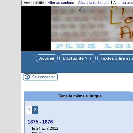
|
|
Aller au contenu
Aller à la recherche
Aller au pi
Accessibilité
Accueil
L’actualité ?
Textes à lire et 
▼
Se connecter
Dans la même rubrique
1
2
1875 - 1876
le 24 avril 2012
par
ps