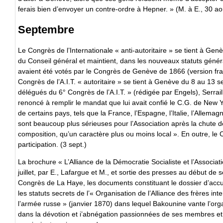
ferais bien d’envoyer un contre-ordre à Hepner. » (M. à E., 30 ao
Septembre
Le Congrès de l’Internationale « anti-autoritaire » se tient à Genè
du Conseil général et maintient, dans les nouveaux statuts généra
avaient été votés par le Congrès de Genève de 1866 (version fra
Congrès de l’A.I.T. « autoritaire » se tient à Genève du 8 au 13
délégués du 6° Congrès de l’A.I.T. » (rédigée par Engels), Serraill
renoncé à remplir le mandat que lui avait confié le C.G. de New 
de certains pays, tels que la France, l’Espagne, l’Italie, l’Allema
sont beaucoup plus sérieuses pour l’Association après la chute d
composition, qu’un caractère plus ou moins local ». En outre, le 
participation. (3 sept.)
La brochure « L’Alliance de la Démocratie Socialiste et l’Associati
juillet, par E., Lafargue et M., et sortie des presses au début d
Congrès de La Haye, les documents constituant le dossier d’accus
les statuts secrets de l’« Organisation de l’Alliance des frères int
l’armée russe » (janvier 1870) dans lequel Bakounine vante l’orga
dans la dévotion et i’abnégation passionnées de ses membres et