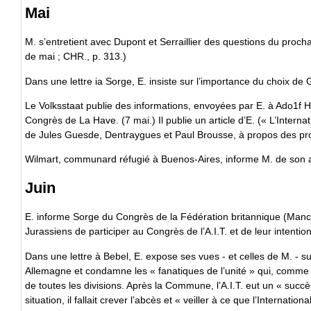
Mai
M. s’entretient avec Dupont et Serraillier des questions du proch
de mai ; CHR., p. 313.)
Dans une lettre ia Sorge, E. insiste sur l’importance du choix d
Le Volksstaat publie des informations, envoyées par E. à Ado1f He
Congrès de La Have. (7 mai.) Il publie un article d’E. (« L’Inter
de Jules Guesde, Dentraygues et Paul Brousse, à propos des proc
Wilmart, communard réfugié à Buenos-Aires, informe M. de son acti
Juin
E. informe Sorge du Congrès de la Fédération britannique (Manches
Jurassiens de participer au Congrès de l’A.I.T. et de leur intent
Dans une lettre à Bebel, E. expose ses vues - et celles de M. - 
Allemagne et condamne les « fanatiques de l’unité » qui, comme ce
de toutes les divisions. Après la Commune, l’A.I.T. eut un « succè
situation, il fallait crever l’abcès et « veiller à ce que l’Internati