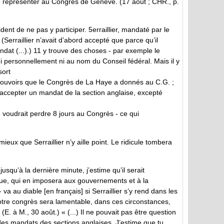
le représenter au Congrès de Genève. (17 août ; CHR., p.
dent de ne pas y participer. 5erraillier, mandaté par le
(Serraillier n’avait d’abord accepté que parce qu’il
andat (...).) 11 y trouve des choses - par exemple le
ni personnellement ni au nom du Conseil fédéral. Mais il y
sort
s pouvoirs que le Congrès de La Haye a donnés au C.G. ;
ccepter un mandat de la section anglaise, excepté
e voudrait perdre 8 jours au Congrès - ce qui
ieux que Serraillier n’y aille point. Le ridicule tombera
squ’à la dernière minute, j’estime qu’il serait
olue, qui en imposera aux gouvernements et à la
va au diable [en français] si Serraillier s’y rend dans les
notre congrès sera lamentable, dans ces circonstances,
 (E. à M., 30 août.) « (...) Il ne pouvait pas être question
des mandats des sections anglaises. J’estime que tu