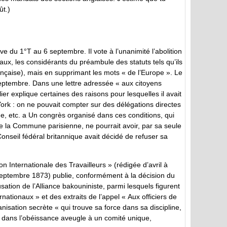
ût.)
ve du 1°T au 6 septembre. Il vote à l’unanimité l’abolition
ux, les considérants du préambule des statuts tels qu’ils
nçaise), mais en supprimant les mots « de l’Europe ». Le
 septembre. Dans une lettre adressée « aux citoyens
ier explique certaines des raisons pour lesquelles il avait
York : on ne pouvait compter sur des délégations directes
gne, etc. a Un congrès organisé dans ces conditions, qui
e la Commune parisienne, ne pourrait avoir, par sa seule
Conseil fédéral britannique avait décidé de refuser sa
on Internationale des Travailleurs » (rédigée d’avril à
e septembre 1873) publie, conformément à la décision du
ation de l’Alliance bakouniniste, parmi lesquels figurent
ernationaux » et des extraits de l’appel « Aux officiers de
nisation secrète « qui trouve sa force dans sa discipline,
 dans l’obéissance aveugle à un comité unique,