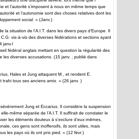
vailleurs une discipline sévère, lors même que l’
chie et l’autorité s’imposent à nous en même temps que
autorité et l’autonomie sont des choses relatives dont les
loppement social. » (Janv.)
 la situation de l’A.I.T. dans les divers pays d’Europe. Il
C.G. vis-à-vis des diverses fédérations et sections ayant
4 janv.l
il fédéral anglais mettant en question la régularité des
 les diverses accusations. (15 janv. ; publié dans
ius, Hales et Jung attaquent M., et rendent E.
trahi tous ses anciens amis. » (26 janv. )
 sévèrement Jung et Eccarius. Il considère la suspension
lle-même séparée de l’A.I.T. Il suffirait de constater le
usser les éléments douteux à s’exclure d’eux-mêmes,
ionale, ces gens sont inoffensifs, ils sont utiles, mais
s les pays où ils ont pris pied. » (12 févr.)