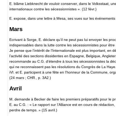
E. blâme Liebknecht de vouloir conserver, dans le Volksstaat, une
internationaux contre les sécessionnistes ». (12 févr.)
E. expose, dans une lettre à Mesa, ses vues sur les événements 
Mars
Ecrivant à Sorge, E. déclare qu’il ne peut pas lui envoyer les pr
indispensables dans la lutte contre les sécessionnistes pour ê
Je pense que l’intérêt de l’Internationale est plus important, en déf
l’activité des sections dissidentes en Espagne, Belgique, Angleter
recommande au C.G. d’étendre à tous les sécessionnistes la déci
qui ne reconnaissent pas les résolutions du Congrès de La Haye.
iVI. et E. participent à une fête en l’honneur de la Commune, or
(24 mars ; CHR., p. 3A2.)
Avril
M. demande à Becker de faire les premiers préparatifs pour le proc
E. au C.G. : « Le rapport sur l’Alliance est en cours de rédaction,
perdre de temps. » (15 avril.)