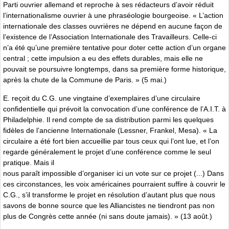
Parti ouvrier allemand et reproche à ses rédacteurs d’avoir réduit
l’internationalisme ouvrier à une phraséologie bourgeoise. « L’action
internationale des classes ouvrières ne dépend en aucune façon de
l’existence de l’Association Internationale des Travailleurs. Celle-ci
n’a été qu’une première tentative pour doter cette action d’un organe
central ; cette impulsion a eu des effets durables, mais elle ne
pouvait se poursuivre longtemps, dans sa première forme historique,
après la chute de la Commune de Paris. » (5 mai.)
E. reçoit du C.G. une vingtaine d’exemplaires d’une circulaire
confidentielle qui prévoit la convocation d’une conférence de l’A.I.T. à
Philadelphie. Il rend compte de sa distribution parmi les quelques
fidèles de l’ancienne Internationale (Lessner, Frankel, Mesa). « La
circulaire a été fort bien accueillie par tous ceux qui l’ont lue, et l’on
regarde généralement le projet d’une conférence comme le seul
pratique. Mais il
nous paraît impossible d’organiser ici un vote sur ce projet (...) Dans
ces circonstances, les voix américaines pourraient suffire à couvrir le
C.G., s’il transforme le projet en résolution d’autant plus que nous
savons de bonne source que les Alliancistes ne tiendront pas non
plus de Congrès cette année (ni sans doute jamais). » (13 août.)