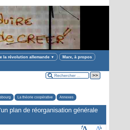
e la révolution allemande
Marx, à propos
▼
asbourg
La théorie coopérative
Annexes
’un plan de réorganisation générale