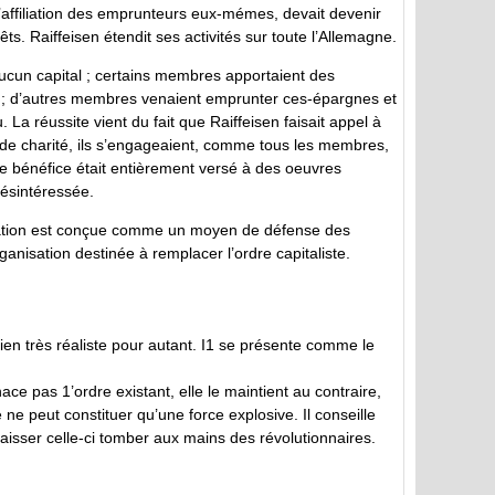
 l’affiliation des emprunteurs eux-mémes, devait devenir
. Raiffeisen étendit ses activités sur toute l’Allemagne.
aucun capital ; certains membres apportaient des
ant ; d’autres membres venaient emprunter ces-épargnes et
 La réussite vient du fait que Raiffeisen faisait appel à
de charité, ils s’engageaient, comme tous les membres,
. Le bénéfice était entièrement versé à des oeuvres
désintéressée.
pération est conçue comme un moyen de défense des
anisation destinée à remplacer l’ordre capitaliste.
cien très réaliste pour autant. I1 se présente comme le
ace pas 1’ordre existant, elle le maintient au contraire,
 ne peut constituer qu’une force explosive. Il conseille
aisser celle-ci tomber aux mains des révolutionnaires.