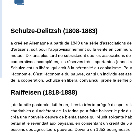
Schulze-Delitzsh (1808-1883)
a créé en Allemagne à partir de 1849 une série d’associations de 
d’artisans, soit pour l’approvisionnement ou la vente en commun, 
mutuel. Dix ans plus tard ne subsistaient que les associations de 
coopératives incomplètes, les réserves très importantes (dans l
Schulze est un libéral qui croit à la pérennité du capitalisme. Pour
l’économie. C’est l’économie du pauvre, car si un individu est asse
de la coopération. Schulze en libéral convaincu, prône le selfhelp e
Raiffeisen (1818-1888)
, de famille pastorale, luthérien, il resta très imprégné d’esprit 
charitables qui achètent de 1a farine pour faire baisser le prix 
créa une nouvelle oeuvre de bienfaisance qui réunit soixante habi
bétail et le revendait aux paysans, en consentant un crédit de 5 an
besoins des agriculteurs pauvres. Devenu en 1852 bourgmestre d