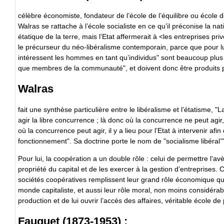
célèbre économiste, fondateur de l’école de l’équilibre ou école
Walras se rattache à l’école socialiste en ce qu’il préconise la nat
étatique de la terre, mais l’Etat affermerait à <les entreprises priv
le précurseur du néo-libéralisme contemporain, parce que pour lui, 
intéressent les hommes en tant qu’individus" sont beaucoup pl
que membres de la communauté", et doivent donc être produits p
Walras
fait une synthèse particulière entre le libéralisme et l’étatisme, "La
agir la libre concurrence ; là donc où la concurrence ne peut agir, il
où la concurrence peut agir, il y a lieu pour l’Etat à intervenir afin
fonctionnement". Sa doctrine porte le nom de "socialisme libéral’"
Pour lui, la coopération a un double rôle : celui de permettre l’a
propriété du capital et de les exercer à la gestion d’entreprises. 
sociétés coopératives remplissent leur grand rôle économique qui 
monde capitaliste, et aussi leur rôle moral, non moins considérab
production et de lui ouvrir l’accés des affaires, véritable école de 
Fauquet (1873-1953) ;