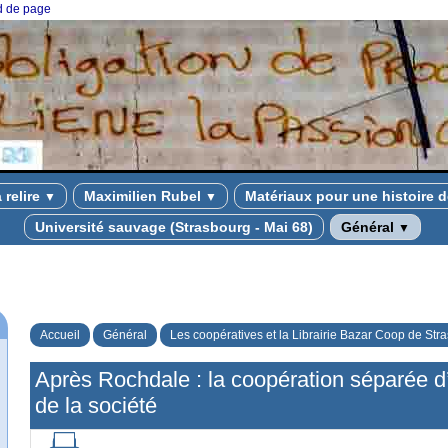
ed de page
à relire
Maximilien Rubel
Matériaux pour une histoire d
▼
▼
Université sauvage (Strasbourg - Mai 68)
Général
▼
Accueil
Général
Les coopératives et la Librairie Bazar Coop de Str
Après Rochdale : la coopération séparée d
de la société