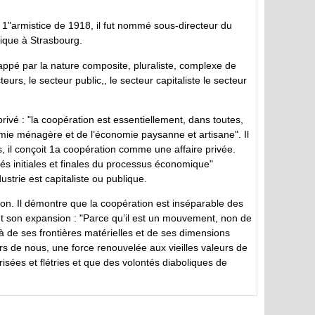
à 1"armistice de 1918, il fut nommé sous-directeur du
ique à Strasbourg.
frappé par la nature composite, pluraliste, complexe de
eurs, le secteur public,, le secteur capitaliste le secteur
privé : "la coopération est essentiellement, dans toutes,
omie ménagère et de l’économie paysanne et artisane". Il
 il conçoit 1a coopération comme une affaire privée.
tés initiales et finales du processus économique"
strie est capitaliste ou publique.
ion. Il démontre que la coopération est inséparable des
ent son expansion : "Parce qu’il est un mouvement, non de
 de ses frontières matérielles et de ses dimensions
s de nous, une force renouvelée aux vieilles valeurs de
risées et flétries et que des volontés diaboliques de