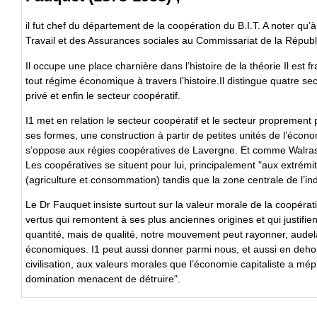
il fut chef du département de la coopération du B.I.T. A noter qu’
Travail et des Assurances sociales au Commissariat de la Républ
Il occupe une place charnière dans l’histoire de la théorie Il est 
tout régime économique à travers l’histoire.Il distingue quatre sect
privé et enfin le secteur coopératif.
I1 met en relation le secteur coopératif et le secteur proprement 
ses formes, une construction à partir de petites unités de l’écon
s’oppose aux régies coopératives de Lavergne. Et comme Walras,
Les coopératives se situent pour lui, principalement "aux extrémi
(agriculture et consommation) tandis que la zone centrale de l’indu
Le Dr Fauquet insiste surtout sur la valeur morale de la coopérat
vertus qui remontent à ses plus anciennes origines et qui justifi
quantité, mais de qualité, notre mouvement peut rayonner, audelà
économiques. I1 peut aussi donner parmi nous, et aussi en dehor
civilisation, aux valeurs morales que l’économie capitaliste a mép
domination menacent de détruire".