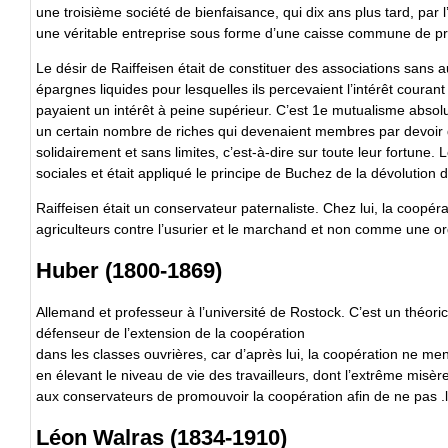
une troisième société de bienfaisance, qui dix ans plus tard, par
une véritable entreprise sous forme d’une caisse commune de prêts
Le désir de Raiffeisen était de constituer des associations sans 
épargnes liquides pour lesquelles ils percevaient l’intérêt cour
payaient un intérêt à peine supérieur. C’est 1e mutualisme absolu.
un certain nombre de riches qui devenaient membres par devoir 
solidairement et sans limites, c’est-à-dire sur toute leur fortune
sociales et était appliqué le principe de Buchez de la dévolution 
Raiffeisen était un conservateur paternaliste. Chez lui, la coo
agriculteurs contre l’usurier et le marchand et non comme une org
Huber (1800-1869)
Allemand et professeur à l’université de Rostock. C’est un théori
défenseur de l’extension de la coopération
dans les classes ouvrières, car d’après lui, la coopération ne men
en élevant le niveau de vie des travailleurs, dont l’extrême misère
aux conservateurs de promouvoir la coopération afin de ne pas .l
Léon Walras (1834-1910)