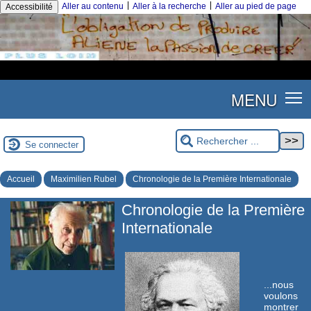
|
|
Aller au contenu
Aller à la recherche
Aller au pied de page
Accessibilité
MENU
Se connecter
Accueil
Maximilien Rubel
Chronologie de la Première Internationale
Chronologie de la Première
Internationale
...nous
voulons
montrer