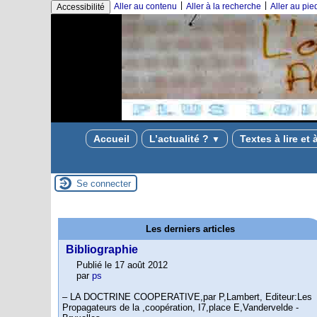
|
|
Aller au contenu
Aller à la recherche
Aller au pi
Accessibilité
Accueil
L’actualité ?
Textes à lire et 
▼
Se connecter
Les derniers articles
Bibliographie
Publié le 17 août 2012
par
ps
– LA DOCTRINE COOPERATIVE,par P,Lambert, Editeur:Les
Propagateurs de la ,coopération, I7,place E,Vandervelde -