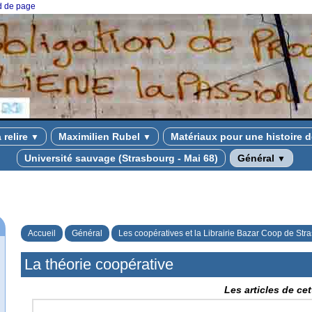
ed de page
à relire
Maximilien Rubel
Matériaux pour une histoire d
▼
▼
Université sauvage (Strasbourg - Mai 68)
Général
▼
Accueil
Général
Les coopératives et la Librairie Bazar Coop de Str
La théorie coopérative
Les articles de ce