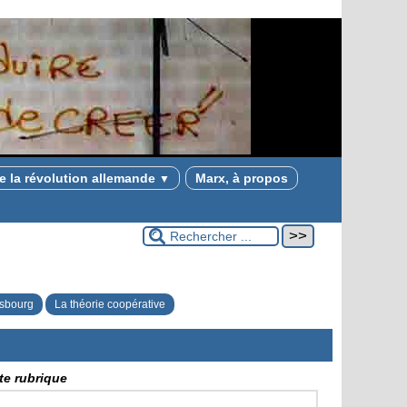
e la révolution allemande
Marx, à propos
▼
asbourg
La théorie coopérative
tte rubrique