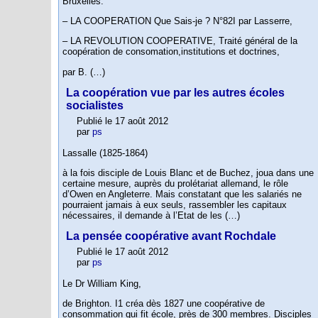
Bruxelles.
– LA COOPERATION Que Sais-je ? N°82I par Lasserre,
– LA REVOLUTION COOPERATIVE, Traité général de la
coopération de consomation,institutions et doctrines,
par B. (…)
La coopération vue par les autres écoles
socialistes
Publié le 17 août 2012
par
ps
Lassalle (1825-1864)
à la fois disciple de Louis Blanc et de Buchez, joua dans une
certaine mesure, auprès du prolétariat allemand, le rôle
d’Owen en Angleterre. Mais constatant que les salariés ne
pourraient jamais à eux seuls, rassembler les capitaux
nécessaires, il demande à l’Etat de les (…)
La pensée coopérative avant Rochdale
Publié le 17 août 2012
par
ps
Le Dr William King,
de Brighton. I1 créa dès 1827 une coopérative de
consommation qui fit école, près de 300 membres. Disciples