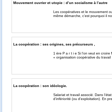
Mouvement ouvrier et utopie : d’un socialisme à l’autre
Les coopératives et le mouvement ou
même démarche, c’est pourquoi il no
La coopération : ses origines, ses précurseurs ,
1 ère P a r t i e Si l’on veut en croi
« organisation coopérative du travai
La coopération : son idéologie.
Salariat et travail associé. Dans l’état
d’infériorité (ou d’exploitation). En pr