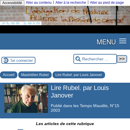
|
|
Aller au contenu
Aller à la recherche
Aller au pied de page
Accessibilité
MENU
Se connecter
Accueil
Maximilien Rubel
Lire Rubel. par Louis Janover
Lire Rubel. par Louis
Janover
Publié dans les Temps Maudits, N°15
2003
Les articles de cette rubrique